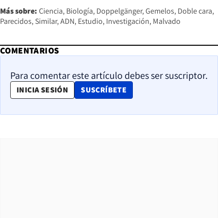
Más sobre:
Ciencia
Biología
Doppelgänger
Gemelos
Doble cara
Parecidos
Similar
ADN
Estudio
Investigación
Malvado
COMENTARIOS
Para comentar este artículo debes ser suscriptor.
OPENS IN NEW WINDOW
INICIA SESIÓN
SUSCRÍBETE