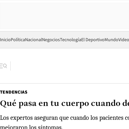
Inicio
Política
Nacional
Negocios
Tecnología
El Deportivo
Mundo
Vide
TENDENCIAS
Qué pasa en tu cuerpo cuando d
Los expertos aseguran que cuando los pacientes c
mejoraron los síntomas.