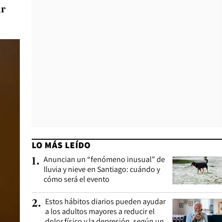
ar
LO MÁS LEÍDO
Anuncian un “fenómeno inusual” de
1
.
lluvia y nieve en Santiago: cuándo y
cómo será el evento
Estos hábitos diarios pueden ayudar
2
.
a los adultos mayores a reducir el
dolor físico y la depresión, según un