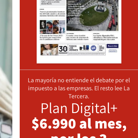
La mayoría no entiende el debate por el
impuesto a las empresas. El resto lee La
Tercera.
Plan Digital+
$6.990 al mes,