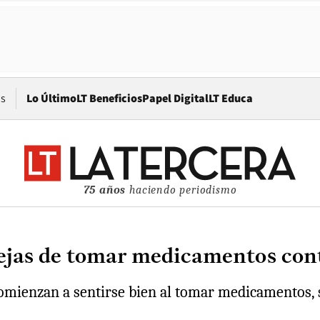
Opens in new window
os
Lo Último
LT Beneficios
Papel Digital
LT Educa
75 años
haciendo periodismo
ejas de tomar medicamentos cont
omienzan a sentirse bien al tomar medicamentos, s