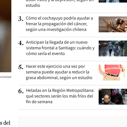
estudio
Cómo el cochayuyo podría ayudar a
3
.
frenar la propagación del cáncer,
según una investigación chilena
Anticipan la llegada de un nuevo
4
.
sistema frontal a Santiago: cuándo y
cómo sería el evento
Hacer este ejercicio una vez por
5
.
semana puede ayudar a reducir la
ansiedad
grasa abdominal, según un estudio
Heladas en la Región Metropolitana:
6
.
qué sectores serán los más fríos del
fin de semana
s del