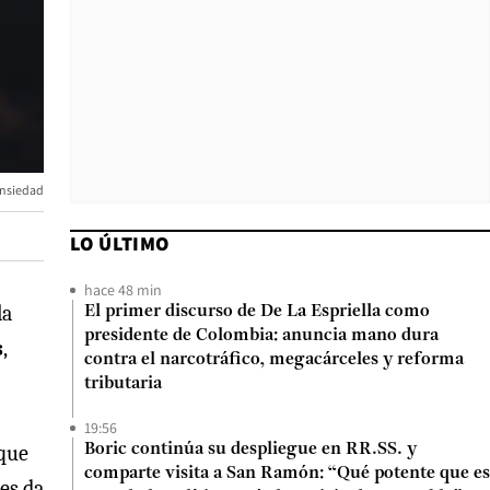
ansiedad
LO ÚLTIMO
hace 48 min
la
El primer discurso de De La Espriella como
presidente de Colombia: anuncia mano dura
s
,
contra el narcotráfico, megacárceles y reforma
tributaria
19:56
 que
Boric continúa su despliegue en RR.SS. y
comparte visita a San Ramón: “Qué potente que es
les da