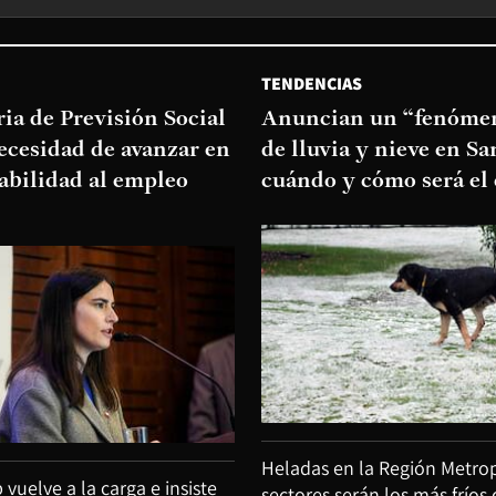
TENDENCIAS
ia de Previsión Social
Anuncian un “fenómen
necesidad de avanzar en
de lluvia y nieve en Sa
abilidad al empleo
cuándo y cómo será el
Heladas en la Región Metrop
uelve a la carga e insiste
sectores serán los más fríos 