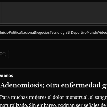
Inicio
Política
Nacional
Negocios
Tecnología
El Deportivo
Mundo
Vide
VIDEOS
Adenomiosis: otra enfermedad gi
Para muchas mujeres el dolor menstrual, el sangra
naturalizado. Sin embargo, podrían ser señales de