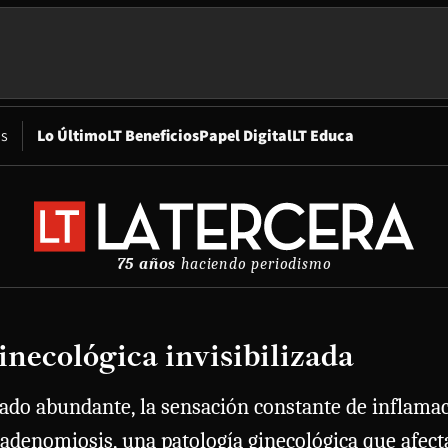
Opens in new window
os
Lo Último
LT Beneficios
Papel Digital
LT Educa
75 años
haciendo periodismo
necológica invisibilizada
do abundante, la sensación constante de inflamació
 adenomiosis, una patología ginecológica que afect