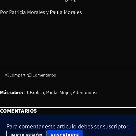
Por
Patricia Morales
y
Paula Morales
Compartir
Comentarios
Más sobre:
LT Explica
Paula
Mujer
Adenomiosis
COMENTARIOS
Para comentar este artículo debes ser suscriptor.
OPENS IN NEW WINDOW
INICIA SESIÓN
SUSCRÍBETE