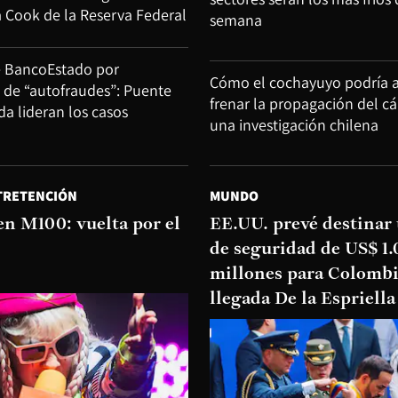
a Cook de la Reserva Federal
semana
e BancoEstado por
Cómo el cochayuyo podría 
d de “autofraudes”: Puente
frenar la propagación del c
ida lideran los casos
una investigación chilena
TRETENCIÓN
MUNDO
en M100: vuelta por el
EE.UU. prevé destinar
de seguridad de US$ 1
millones para Colombi
llegada De la Espriella