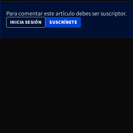
Para comentar este artículo debes ser suscriptor.
OPENS IN NEW WINDOW
INICIA SESIÓN
SUSCRÍBETE