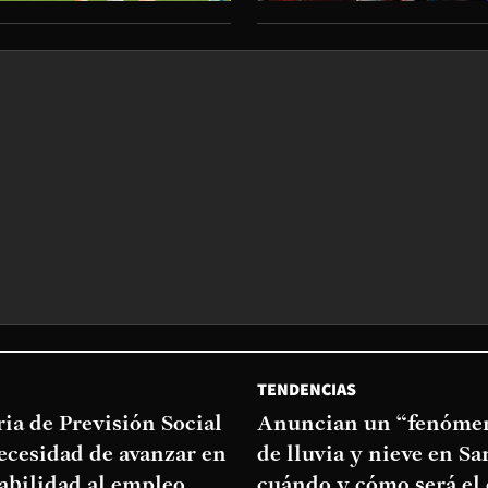
TENDENCIAS
ia de Previsión Social
Anuncian un “fenómen
necesidad de avanzar en
de lluvia y nieve en Sa
abilidad al empleo
cuándo y cómo será el