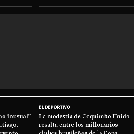
EL DEPORTIVO
o inusual”
La modestia de Coquimbo Unido
ntiago:
resalta entre los millonarios
 evento
clubes brasileños de la Copa