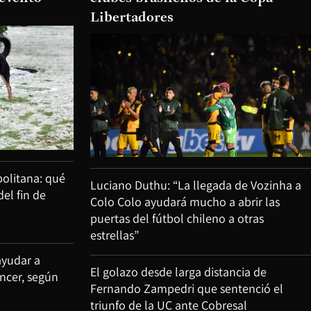
Libertadores
olitana: qué
Luciano Duthu: “La llegada de Vozinha a
del fin de
Colo Colo ayudará mucho a abrir las
puertas del fútbol chileno a otras
estrellas”
ayudar a
El golazo desde larga distancia de
áncer, según
Fernando Zampedri que sentenció el
triunfo de la UC ante Cobresal