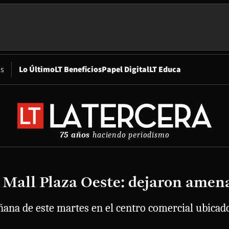
Opens in new window
os
Lo Último
LT Beneficios
Papel Digital
LT Educa
75 años
haciendo periodismo
 Mall Plaza Oeste: dejaron amena
na de este martes en el centro comercial ubicado