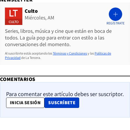
Culto
Miércoles, AM
REGÍSTRATE
Series, libros, música y cine que están en boca de
todos. La guía pop para entrar con estilo a las
conversaciones del momento.
Al suscribirte estás aceptando los
Términos y Condiciones
y las
Políticas de
Privacidad
de La Tercera.
COMENTARIOS
Para comentar este artículo debes ser suscriptor.
OPENS IN NEW WINDOW
INICIA SESIÓN
SUSCRÍBETE