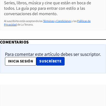
Series, libros, música y cine que están en boca de
todos. La guía pop para entrar con estilo a las
conversaciones del momento.
Al suscribirte estás aceptando los
Términos y Condiciones
y las
Políticas de
Privacidad
de La Tercera.
COMENTARIOS
Para comentar este artículo debes ser suscriptor.
OPENS IN NEW WINDOW
INICIA SESIÓN
SUSCRÍBETE