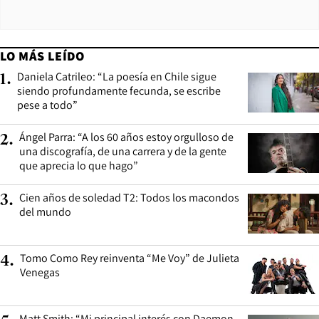
LO MÁS LEÍDO
Daniela Catrileo: “La poesía en Chile sigue
1
.
siendo profundamente fecunda, se escribe
pese a todo”
Ángel Parra: “A los 60 años estoy orgulloso de
2
.
una discografía, de una carrera y de la gente
que aprecia lo que hago”
Cien años de soledad T2: Todos los macondos
3
.
del mundo
Tomo Como Rey reinventa “Me Voy” de Julieta
4
.
Venegas
Matt Smith: “Mi principal interés con Daemon