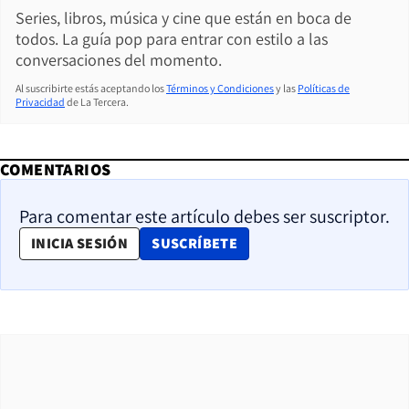
Series, libros, música y cine que están en boca de
todos. La guía pop para entrar con estilo a las
conversaciones del momento.
Al suscribirte estás aceptando los
Términos y Condiciones
y las
Políticas de
Privacidad
de La Tercera.
COMENTARIOS
Para comentar este artículo debes ser suscriptor.
OPENS IN NEW WINDOW
INICIA SESIÓN
SUSCRÍBETE