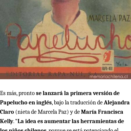
Es más, pronto
se lanzará la primera versión de
Papelucho en inglés
, bajo la traducción de
Alejandra
Claro
(nieta de Marcela Paz) y de
María Francisca
Kelly
. “
La idea es aumentar las herramientas de
los niños chilenos
, porque se está potenciando el