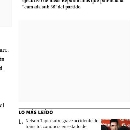
ejecutivo de Ideas Republicanas que potencia la
“camada sub 35″del partido
aro.
én
ad
al
LO MÁS LEÍDO
Nelson Tapia sufre grave accidente de
1
.
tránsito: conducía en estado de