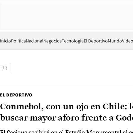
Inicio
Política
Nacional
Negocios
Tecnología
El Deportivo
Mundo
Vide
EL DEPORTIVO
Conmebol, con un ojo en Chile: lo
buscar mayor aforo frente a Go
El Cacique recibirá en el Estadio Monumental al c