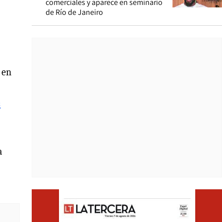
comerciales y aparece en seminario
de Río de Janeiro
 en
s
a
Opens i