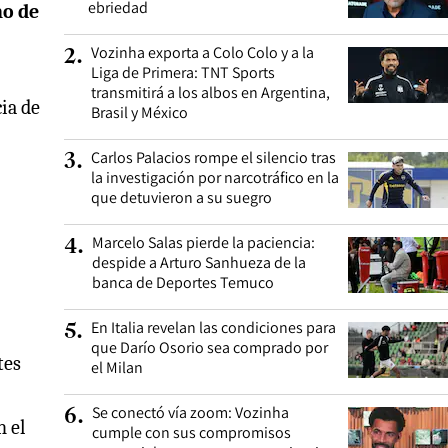
ebriedad
no de
Vozinha exporta a Colo Colo y a la
2
.
Liga de Primera: TNT Sports
transmitirá a los albos en Argentina,
cia de
Brasil y México
Carlos Palacios rompe el silencio tras
3
.
la investigación por narcotráfico en la
que detuvieron a su suegro
Marcelo Salas pierde la paciencia:
4
.
despide a Arturo Sanhueza de la
banca de Deportes Temuco
En Italia revelan las condiciones para
5
.
que Darío Osorio sea comprado por
tes
el Milan
Se conectó vía zoom: Vozinha
6
.
n el
cumple con sus compromisos