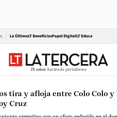
Opens in new window
os
Lo Último
LT Beneficios
Papel Digital
LT Educa
75 años
haciendo periodismo
s tira y afloja entre Colo Colo y
doy Cruz
onjunto argentino con un aforo reducido en el due