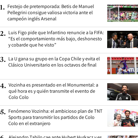
Festejo de pretemporada: Betis de Manuel
1
.
Pellegrini consigue valiosa victoria ante el
campeón inglés Arsenal
Luis Figo pide que Infantino renuncie a la FIFA:
2
.
“Es el comportamiento más bajo, deshonesto
y cobarde que he visto”
La U gana su grupo en la Copa Chile y evita el
3
.
Clásico Universitario en los octavos de final
Vozinha es presentado en el Monumental: a
4
.
qué hora es y quién transmite el evento de
Colo Colo
Fenómeno Vozinha: el ambicioso plan de TNT
5
.
Sports para transmitir los partidos de Colo
Colo en el extranjero
Alejandro Tabilo cae ante Hubert Hurkacz y es