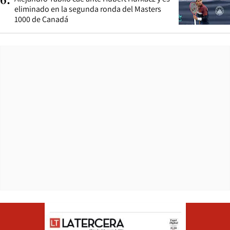
6
.
eliminado en la segunda ronda del Masters
1000 de Canadá
Opens in ne