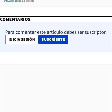
Privacidad
de La Tercera.
COMENTARIOS
Para comentar este artículo debes ser suscriptor.
OPENS IN NEW WINDOW
INICIA SESIÓN
SUSCRÍBETE