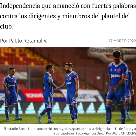
Independencia que amaneció con fuertes palabras
contra los dirigentes y miembros del plantel del
club.
Por
Pablo Retamal V.
17 MARZO 2022
El estadio Santa Laura amaneció con rayados apuntando a la dirigencia de U. de Chile y a
sus jugadores. Foto: Agencia Uno.
BASIL CHILDERS