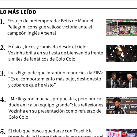
LO MÁS LEÍDO
Festejo de pretemporada: Betis de Manuel
1
.
Pellegrini consigue valiosa victoria ante el
campeón inglés Arsenal
Música, luces y camiseta desde el cielo:
2
.
Vozinha brilla en su fiesta de bienvenida frente
a miles de fanáticos de Colo Colo
Luis Figo pide que Infantino renuncie a la FIFA:
3
.
“Es el comportamiento más bajo, deshonesto
y cobarde que he visto”
“Me llegaron muchas propuestas, pero nunca
4
.
dudé en ir a un equipo grande”: las reflexiones
Vozinha en su presentación como refuerzo de
Colo Colo
El club que busca quedarse con Toselli: la
5
.
fórmula de la U para fichar a joven promesa del