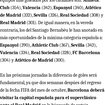
equipos más goleados por los catalanes son:
Athletic
Club
(354),
Valencia
(342),
Espanyol
(340),
Atlético
de Madrid
(332),
Sevilla
(326),
Real Sociedad
(308) y
Real Madrid
(301). De igual manera, en la vereda
contraria, los del Santiago Bernabéu le han anotado en
más oportunidades de la máxima categoría española a:
Espanyol
(390),
Athletic Club
(367),
Sevilla
(342),
Valencia
(334),
Real Sociedad
(328),
FC Barcelona
(304) y
Atlético de Madrid
(300).
En las próximas jornadas la diferencia de goles será
fundamental, ya que dos semanas despúes del regreso
de la fecha FIFA del mes de octubre,
Barcelona deberá
visitar la capital española para el superclásico