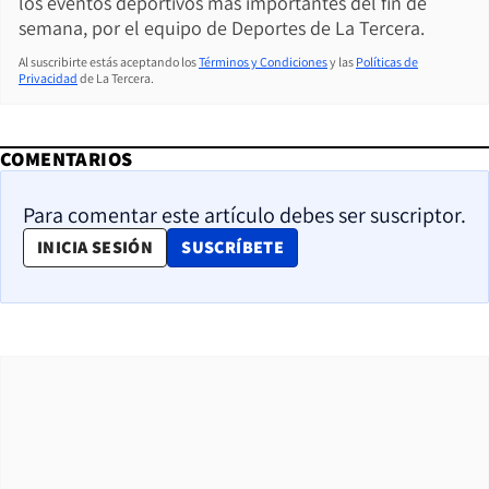
los eventos deportivos más importantes del fin de
semana, por el equipo de Deportes de La Tercera.
Al suscribirte estás aceptando los
Términos y Condiciones
y las
Políticas de
Privacidad
de La Tercera.
COMENTARIOS
Para comentar este artículo debes ser suscriptor.
OPENS IN NEW WINDOW
INICIA SESIÓN
SUSCRÍBETE