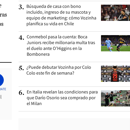
e
Búsqueda de casa con bono
3
.
incluido, ingreso de su mascota y
ras
equipo de marketing: cómo Vozinha
os
planifica su vida en Chile
Conmebol pasa la cuenta: Boca
4
.
Juniors recibe millonaria multa tras
el duelo ante O’Higgins en la
Bombonera
¿Puede debutar Vozinha por Colo
5
.
Colo este fin de semana?
RATE
En Italia revelan las condiciones para
6
.
l
que Darío Osorio sea comprado por
el Milan