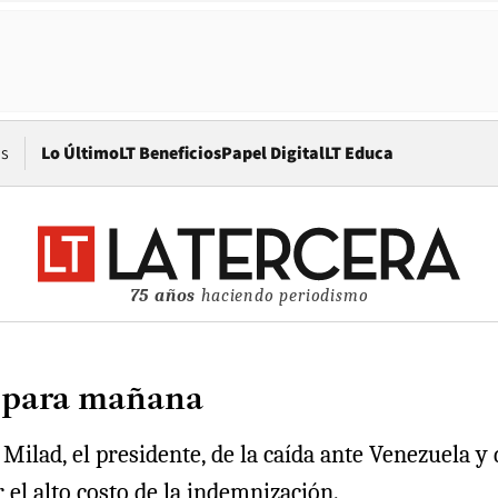
Opens in new window
os
Lo Último
LT Beneficios
Papel Digital
LT Educa
75 años
haciendo periodismo
a para mañana
 Milad, el presidente, de la caída ante Venezuela y
 el alto costo de la indemnización.