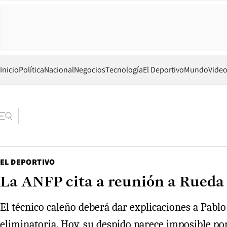
Inicio
Política
Nacional
Negocios
Tecnología
El Deportivo
Mundo
Vide
EL DEPORTIVO
La ANFP cita a reunión a Rued
El técnico caleño deberá dar explicaciones a Pablo
eliminatoria. Hoy, su despido parece imposible por