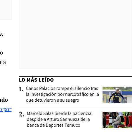
s,
no
uta
LO MÁS LEÍDO
Carlos Palacios rompe el silencio tras
1
.
la investigación por narcotráfico en la
tado
que detuvieron a su suegro
o por
Marcelo Salas pierde la paciencia:
2
.
despide a Arturo Sanhueza de la
banca de Deportes Temuco