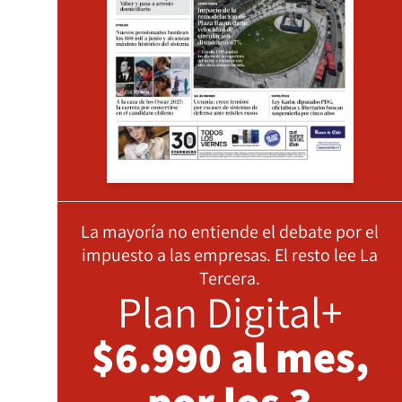
La mayoría no entiende el debate por el
impuesto a las empresas. El resto lee La
Tercera.
Plan Digital+
$6.990 al mes,
por los 3