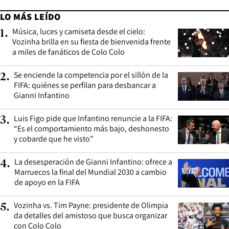
LO MÁS LEÍDO
Música, luces y camiseta desde el cielo:
1
.
Vozinha brilla en su fiesta de bienvenida frente
a miles de fanáticos de Colo Colo
Se enciende la competencia por el sillón de la
2
.
FIFA: quiénes se perfilan para desbancar a
Gianni Infantino
Luis Figo pide que Infantino renuncie a la FIFA:
3
.
“Es el comportamiento más bajo, deshonesto
y cobarde que he visto”
La desesperación de Gianni Infantino: ofrece a
4
.
Marruecos la final del Mundial 2030 a cambio
de apoyo en la FIFA
Vozinha vs. Tim Payne: presidente de Olimpia
5
.
da detalles del amistoso que busca organizar
con Colo Colo