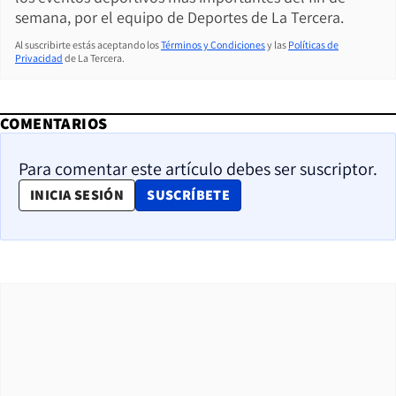
semana, por el equipo de Deportes de La Tercera.
Al suscribirte estás aceptando los
Términos y Condiciones
y las
Políticas de
Privacidad
de La Tercera.
COMENTARIOS
Para comentar este artículo debes ser suscriptor.
OPENS IN NEW WINDOW
INICIA SESIÓN
SUSCRÍBETE