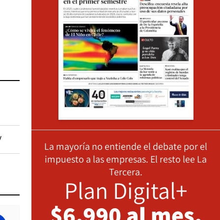
y
La mayoría no entiende el debate por el
impuesto a las empresas. El resto lee La
Tercera.
Plan Digital+
$6.990 al mes,