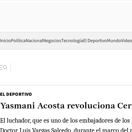
Inicio
Política
Nacional
Negocios
Tecnología
El Deportivo
Mundo
Vide
EL DEPORTIVO
Yasmani Acosta revoluciona Cerr
El luchador, que es uno de los embajadores de los
Doctor Luis Vargas Salcedo, durante el marco del p