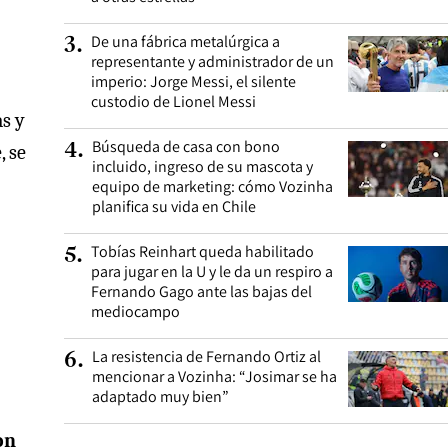
De una fábrica metalúrgica a
3
.
representante y administrador de un
imperio: Jorge Messi, el silente
custodio de Lionel Messi
as y
Búsqueda de casa con bono
4
.
, se
incluido, ingreso de su mascota y
equipo de marketing: cómo Vozinha
planifica su vida en Chile
Tobías Reinhart queda habilitado
5
.
para jugar en la U y le da un respiro a
Fernando Gago ante las bajas del
mediocampo
La resistencia de Fernando Ortiz al
6
.
mencionar a Vozinha: “Josimar se ha
adaptado muy bien”
on