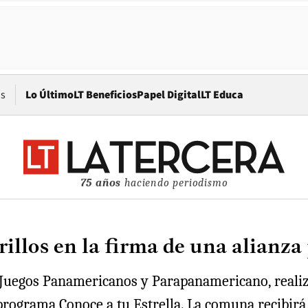
Opens in new window
os
Lo Último
LT Beneficios
Papel Digital
LT Educa
75 años
haciendo periodismo
illos en la firma de una alianza
 Juegos Panamericanos y Parapanamericano, realizó
rograma Conoce a tu Estrella. La comuna recibirá t