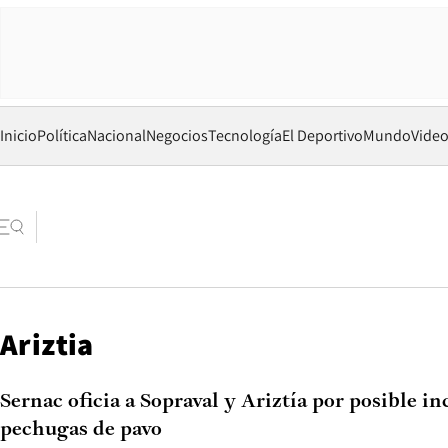
Inicio
Política
Nacional
Negocios
Tecnología
El Deportivo
Mundo
Vide
Ariztia
Sernac oficia a Sopraval y Ariztía por posible in
pechugas de pavo