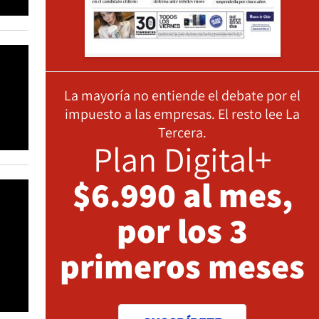
La mayoría no entiende el debate por el
impuesto a las empresas. El resto lee La
Tercera.
Plan Digital+
$6.990 al mes,
por los 3
primeros meses