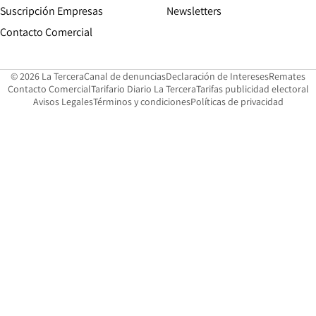
Suscripción Empresas
Newsletters
Opens in new window
Contacto Comercial
Opens in new window
Opens in 
Op
© 2026 La Tercera
Canal de denuncias
Declaración de Intereses
Remates
Opens in new window
Opens in new window
O
Contacto Comercial
Tarifario Diario La Tercera
Tarifas publicidad electoral
Opens in new window
Avisos Legales
Términos y condiciones
Políticas de privacidad