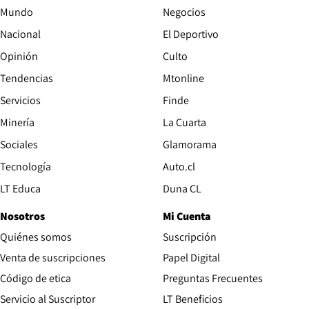
Mundo
Negocios
Nacional
El Deportivo
Opinión
Culto
Tendencias
Mtonline
Servicios
Finde
Opens in new window
Minería
La Cuarta
Opens in new wind
Sociales
Glamorama
Opens in new window
Tecnología
Auto.cl
Opens in new window
LT Educa
Duna CL
Nosotros
Mi Cuenta
Quiénes somos
Suscripción
Opens in new win
Venta de suscripciones
Papel Digital
Opens in new window
Código de etica
Preguntas Frecuentes
Servicio al Suscriptor
LT Beneficios