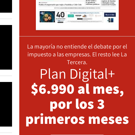
La mayoría no entiende el debate por el
impuesto a las empresas. El resto lee La
Tercera.
Plan Digital+
$6.990 al mes,
por los 3
primeros meses