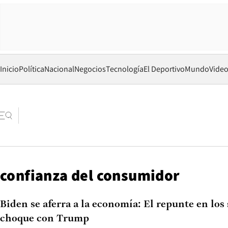
Inicio
Política
Nacional
Negocios
Tecnología
El Deportivo
Mundo
Vide
confianza del consumidor
Biden se aferra a la economía: El repunte en los
choque con Trump