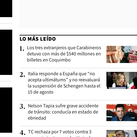
LO MÁS LEÍDO
Los tres extranjeros que Carabineros
1
.
detuvo con más de $540 millones en
billetes en Coquimbo
Italia responde a España que “no
2
.
acepta ultimátums” y no reevaluará
la suspensión de Schengen hasta el
15 de agosto
Nelson Tapia sufre grave accidente
3
.
de tránsito: conducía en estado de
ebriedad
TC rechaza por 7 votos contra 3
4
.