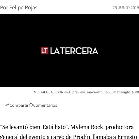
Por
Felipe Rojas
25 JUNIO 2019
MICHAEL-JACKSON-024_preview_maxWidth_1600_maxHeight_1600
Compartir
Comentarios
"Se levantó bien. Está listo". Mylena Rock, productora
general del evento a cargo de Prodín, llamaba a Ernesto