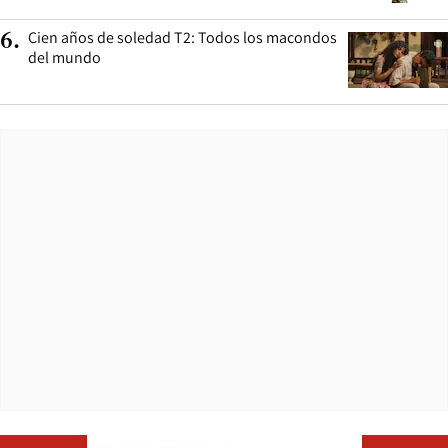
Cien años de soledad T2: Todos los macondos
6
.
del mundo
Opens in ne