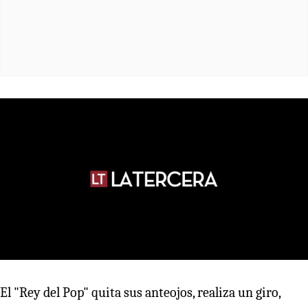
El "Rey del Pop" quita sus anteojos, realiza un giro,