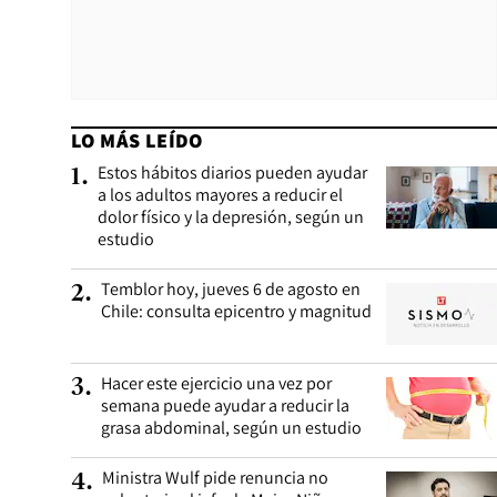
LO MÁS LEÍDO
Estos hábitos diarios pueden ayudar
1
.
a los adultos mayores a reducir el
dolor físico y la depresión, según un
estudio
Temblor hoy, jueves 6 de agosto en
2
.
Chile: consulta epicentro y magnitud
Hacer este ejercicio una vez por
3
.
semana puede ayudar a reducir la
grasa abdominal, según un estudio
Ministra Wulf pide renuncia no
4
.