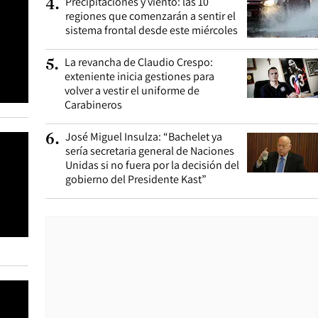
Precipitaciones y viento: las 10
4
.
regiones que comenzarán a sentir el
sistema frontal desde este miércoles
La revancha de Claudio Crespo:
5
.
exteniente inicia gestiones para
volver a vestir el uniforme de
Carabineros
José Miguel Insulza: “Bachelet ya
6
.
sería secretaria general de Naciones
Unidas si no fuera por la decisión del
gobierno del Presidente Kast”