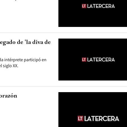
egado de 'la diva de
da intérprete participó en
l siglo XX.
corazón