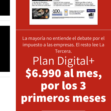
La mayoría no entiende el debate por el
impuesto a las empresas. El resto lee La
Tercera.
Plan Digital+
$6.990 al mes,
por los 3
primeros meses