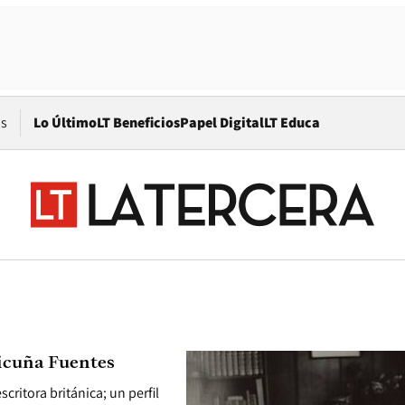
Opens in new window
os
Lo Último
LT Beneficios
Papel Digital
LT Educa
Vicuña Fuentes
critora británica; un perfil