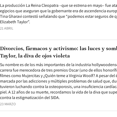
La producción La Reina Cleopatra –que se estrena en mayo– fue a
egipcios que aseguran que la gobernante era de ascendencia europe
Tina Gharavi contestó señalando que “podemos estar seguros de 
Elizabeth Taylor”.
21 ABRIL
Divorcios, fármacos y activismo: las luces y som
Taylor, la diva de ojos violeta
Su nombre es de los más importantes de la industria hollywoodense
carrera fue merecedora de tres premios Oscar (uno de ellos honorífi
filmes como Mujercitas y ¿Quién teme a Virginia Woolf? A pesar del 
marcada por las adicciones y múltiples problemas de salud que, dur
tuvieron luchando contra la osteoporosis, una insuficiencia cardíac
piel. A 12 años de su muerte, recordamos la vida de la diva que sup
contra la estigmatización del SIDA.
23 MARZO