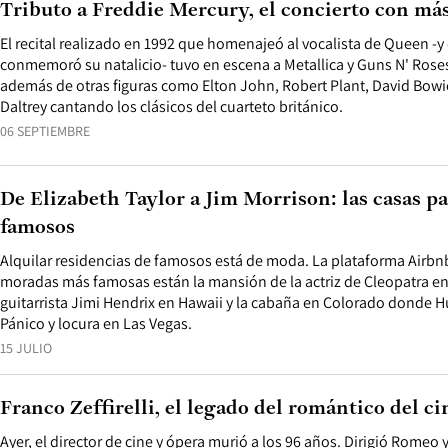
Tributo a Freddie Mercury, el concierto con más
El recital realizado en 1992 que homenajeó al vocalista de Queen -
conmemoró su natalicio- tuvo en escena a Metallica y Guns N' Ros
además de otras figuras como Elton John, Robert Plant, David Bowi
Daltrey cantando los clásicos del cuarteto británico.
06 SEPTIEMBRE
De Elizabeth Taylor a Jim Morrison: las casas pa
famosos
Alquilar residencias de famosos está de moda. La plataforma Airbnb ll
moradas más famosas están la mansión de la actriz de Cleopatra en 
guitarrista Jimi Hendrix en Hawaii y la cabaña en Colorado donde 
Pánico y locura en Las Vegas.
15 JULIO
Franco Zeffirelli, el legado del romántico del ci
Ayer, el director de cine y ópera murió a los 96 años. Dirigió Romeo y 