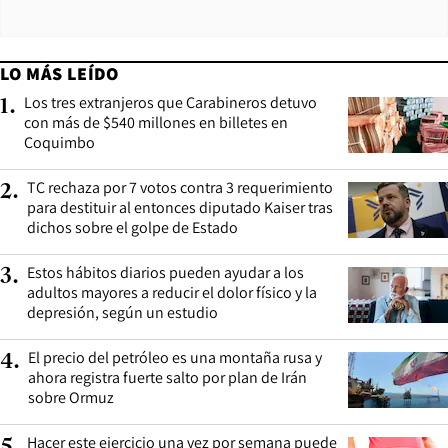
LO MÁS LEÍDO
Los tres extranjeros que Carabineros detuvo
1
.
con más de $540 millones en billetes en
Coquimbo
TC rechaza por 7 votos contra 3 requerimiento
2
.
para destituir al entonces diputado Kaiser tras
dichos sobre el golpe de Estado
Estos hábitos diarios pueden ayudar a los
3
.
adultos mayores a reducir el dolor físico y la
depresión, según un estudio
El precio del petróleo es una montaña rusa y
4
.
ahora registra fuerte salto por plan de Irán
sobre Ormuz
Hacer este ejercicio una vez por semana puede
5
.