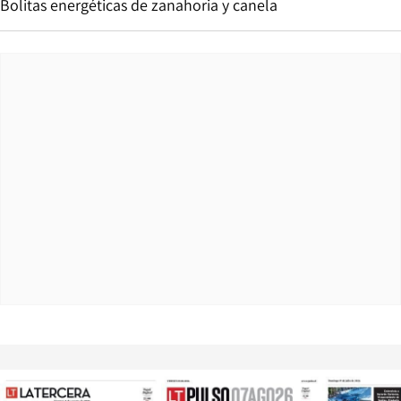
Bolitas energéticas de zanahoria y canela
Opens in new window
Opens in ne