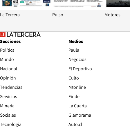
La Tercera
Pulso
Motores
Secciones
Medios
Política
Paula
Mundo
Negocios
Nacional
El Deportivo
Opinión
Culto
Tendencias
Mtonline
Servicios
Finde
Opens in new window
Minería
La Cuarta
Opens in new wind
Sociales
Glamorama
Opens in new window
Tecnología
Auto.cl