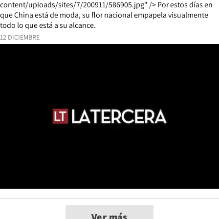
content/uploads/sites/7/200911/586905.jpg" /> Por estos días en
que China está de moda, su flor nacional empapela visualmente
todo lo que está a su alcance.
12 DICIEMBRE
Ver más