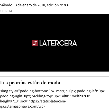
Sábado 13 de enero de 2018, edición N°766
11 ENERO
Las peonías están de moda
<img style="padding-bottom: 0px; margin: 0px; padding-left: 0px;
padding-right: 0px; padding-top: 0px" alt="" width="60"
height="13" src="https://static-latercera-
qa.s3.amazonaws.com/wp-