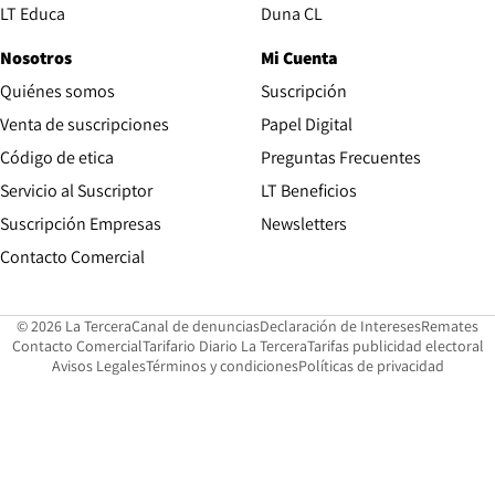
Opens in new window
LT Educa
Duna CL
Nosotros
Mi Cuenta
Quiénes somos
Suscripción
Opens in new win
Venta de suscripciones
Papel Digital
Opens in new window
Código de etica
Preguntas Frecuentes
Servicio al Suscriptor
LT Beneficios
Suscripción Empresas
Newsletters
Opens in new window
Contacto Comercial
Opens in new window
Opens in 
Op
© 2026 La Tercera
Canal de denuncias
Declaración de Intereses
Remates
Opens in new window
Opens in new window
O
Contacto Comercial
Tarifario Diario La Tercera
Tarifas publicidad electoral
Opens in new window
Avisos Legales
Términos y condiciones
Políticas de privacidad