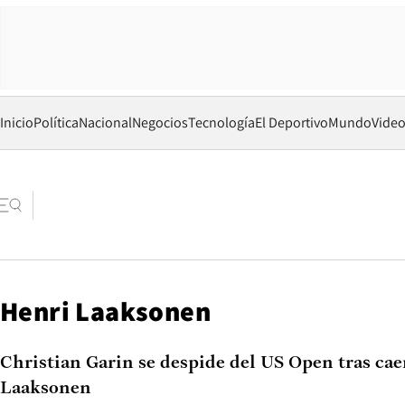
Inicio
Política
Nacional
Negocios
Tecnología
El Deportivo
Mundo
Vide
Henri Laaksonen
Christian Garin se despide del US Open tras cae
Laaksonen