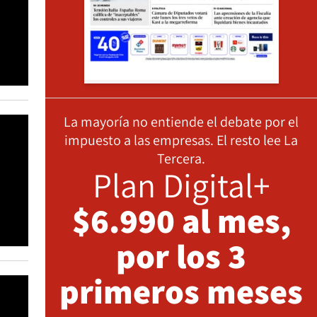
La mayoría no entiende el debate por el
impuesto a las empresas. El resto lee La
Tercera.
Plan Digital+
$6.990 al mes,
por los 3
primeros meses