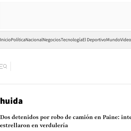
Inicio
Política
Nacional
Negocios
Tecnología
El Deportivo
Mundo
Vide
huida
Dos detenidos por robo de camión en Paine: int
estrellaron en verdulería