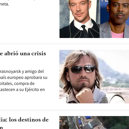
neta.
e abrió una crisis
Krasnoyarsk y amigo del
 país europeo aprobara su
pitales, compra de
stecen a su Ejército en
ia: los destinos de
in