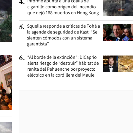
Informe apunta a una colilla de
4
.
cigarrillo como origen del incendio
que dejó 168 muertos en Hong Kong
Squella responde a críticas de Tohá a
5
.
la agenda de seguridad de Kast: “Se
sienten cómodos con un sistema
garantista”
“Al borde de la extinción”: DiCaprio
6
.
alerta riesgo de “destruir” hábitat de
ranita del Pehuenche por proyecto
eléctrico en la cordillera del Maule