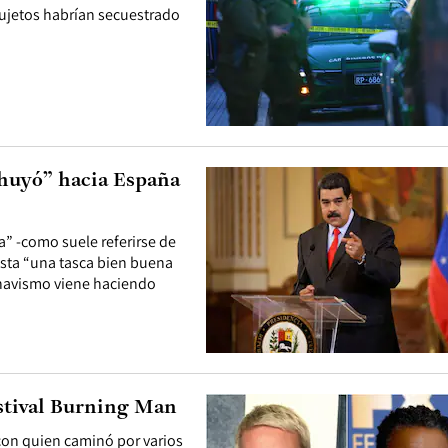
sujetos habrían secuestrado
huyó” hacia España
a” -como suele referirse de
asta “una tasca bien buena
chavismo viene haciendo
estival Burning Man
 con quien caminó por varios