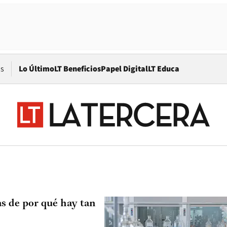
Opens in new window
os
Lo Último
LT Beneficios
Papel Digital
LT Educa
s de por qué hay tan