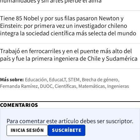
humanidades y sin artes pierde el alma”
Tiene 85 Nobel y por sus filas pasaron Newton y
Einstein: por primera vez un investigador chileno
integra la sociedad científica más selecta del mundo
Trabajó en ferrocarriles y en el puente más alto del
país y fue la primera ingeniera de Chile y Sudamérica
Más sobre:
Educación
EducaLT
STEM
Brecha de género
Fernanda Ramírez
DUOC
Científicas
Matemáticas
Ingenieras
COMENTARIOS
Para comentar este artículo debes ser suscriptor.
OPENS IN NEW WINDOW
INICIA SESIÓN
SUSCRÍBETE