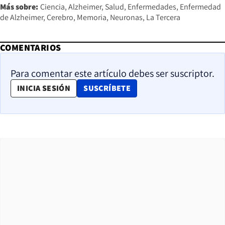
Más sobre:
Ciencia
Alzheimer
Salud
Enfermedades
Enfermedad
de Alzheimer
Cerebro
Memoria
Neuronas
La Tercera
COMENTARIOS
Para comentar este artículo debes ser suscriptor.
OPENS IN NEW WINDOW
INICIA SESIÓN
SUSCRÍBETE