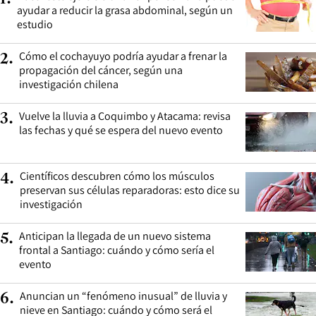
ayudar a reducir la grasa abdominal, según un
estudio
Cómo el cochayuyo podría ayudar a frenar la
2
.
propagación del cáncer, según una
investigación chilena
Vuelve la lluvia a Coquimbo y Atacama: revisa
3
.
las fechas y qué se espera del nuevo evento
Científicos descubren cómo los músculos
4
.
preservan sus células reparadoras: esto dice su
investigación
Anticipan la llegada de un nuevo sistema
5
.
frontal a Santiago: cuándo y cómo sería el
evento
Anuncian un “fenómeno inusual” de lluvia y
6
.
nieve en Santiago: cuándo y cómo será el