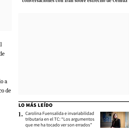
conversaciones con Irán sobre estrecho de Ormuz
l
de
do a
co de
LO MÁS LEÍDO
Carolina Fuensalida e invariabilidad
1
.
tributaria en el TC: “Los argumentos
que me ha tocado ver son errados”