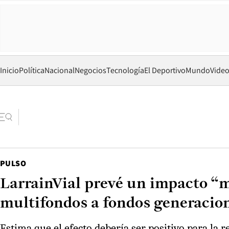
Inicio
Política
Nacional
Negocios
Tecnología
El Deportivo
Mundo
Vide
PULSO
LarrainVial prevé un impacto “m
multifondos a fondos generacio
Estima que el efecto debería ser positivo para la 