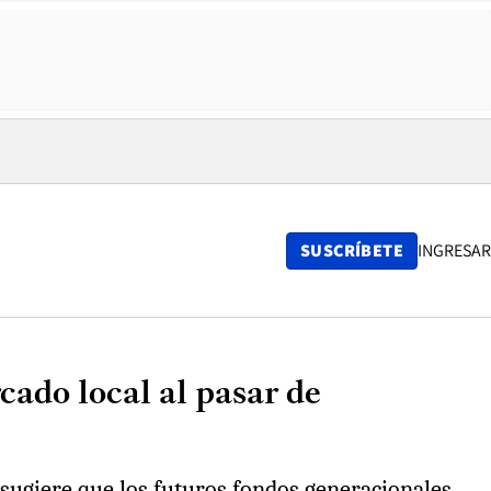
SUSCRÍBETE
INGRESAR
ado local al pasar de
, sugiere que los futuros fondos generacionales