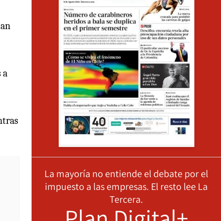
ían
 a
ntras
La mayoría no entiende el debate por el
impuesto a las empresas. El resto lee La
Tercera.
Plan Digital+