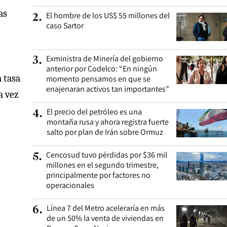
as
El hombre de los US$ 55 millones del
2
.
caso Sartor
Exministra de Minería del gobierno
3
.
anterior por Codelco: “En ningún
 tasa
momento pensamos en que se
enajenaran activos tan importantes”
a vez
El precio del petróleo es una
4
.
montaña rusa y ahora registra fuerte
salto por plan de Irán sobre Ormuz
Cencosud tuvo pérdidas por $36 mil
5
.
millones en el segundo trimestre,
principalmente por factores no
operacionales
Línea 7 del Metro aceleraría en más
6
.
de un 50% la venta de viviendas en