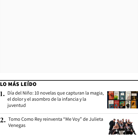
LO MÁS LEÍDO
Día del Niño: 10 novelas que capturan la magia,
1
.
el dolor y el asombro de la infancia y la
juventud
Tomo Como Rey reinventa “Me Voy” de Julieta
2
.
Venegas