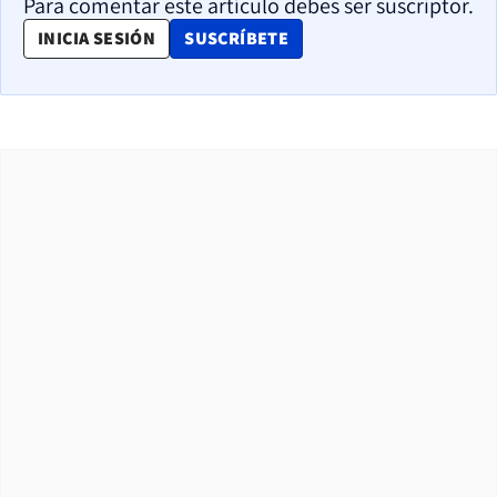
Para comentar este artículo debes ser suscriptor.
OPENS IN NEW WINDOW
INICIA SESIÓN
SUSCRÍBETE