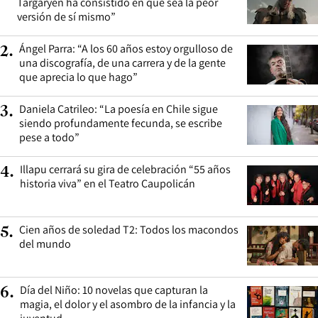
Targaryen ha consistido en que sea la peor
versión de sí mismo”
Ángel Parra: “A los 60 años estoy orgulloso de
2
.
una discografía, de una carrera y de la gente
que aprecia lo que hago”
Daniela Catrileo: “La poesía en Chile sigue
3
.
siendo profundamente fecunda, se escribe
pese a todo”
Illapu cerrará su gira de celebración “55 años
4
.
historia viva” en el Teatro Caupolicán
Cien años de soledad T2: Todos los macondos
5
.
del mundo
Día del Niño: 10 novelas que capturan la
6
.
magia, el dolor y el asombro de la infancia y la