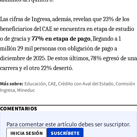
Las cifras de Ingresa, además, revelan que 23% de los
beneficiarios del CAE se encuentra en etapa de estudio
o de gracia y
77% en etapa de pago
, llegando a 1
millón 29 mil personas con obligación de pago a
diciembre de 2025. De estos últimos, 78% egresó de una
carrera y el otro 22% desertó.
Más sobre:
Educación
CAE
Crédito con Aval del Estado
Comisión
Ingresa
Mineduc
COMENTARIOS
Para comentar este artículo debes ser suscriptor.
OPENS IN NEW WINDOW
INICIA SESIÓN
SUSCRÍBETE