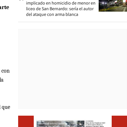
implicado en homicidio de menor en
arte
liceo de San Bernardo: sería el autor
del ataque con arma blanca
o con
la
l
que
Opens i