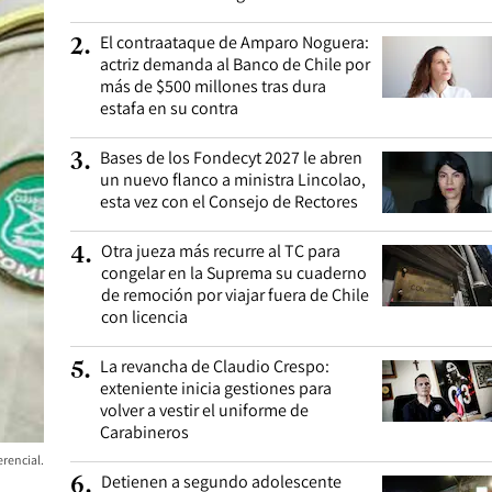
El contraataque de Amparo Noguera:
2
.
actriz demanda al Banco de Chile por
más de $500 millones tras dura
estafa en su contra
Bases de los Fondecyt 2027 le abren
3
.
un nuevo flanco a ministra Lincolao,
esta vez con el Consejo de Rectores
Otra jueza más recurre al TC para
4
.
congelar en la Suprema su cuaderno
de remoción por viajar fuera de Chile
con licencia
La revancha de Claudio Crespo:
5
.
exteniente inicia gestiones para
volver a vestir el uniforme de
Carabineros
rencial.
Detienen a segundo adolescente
6
.