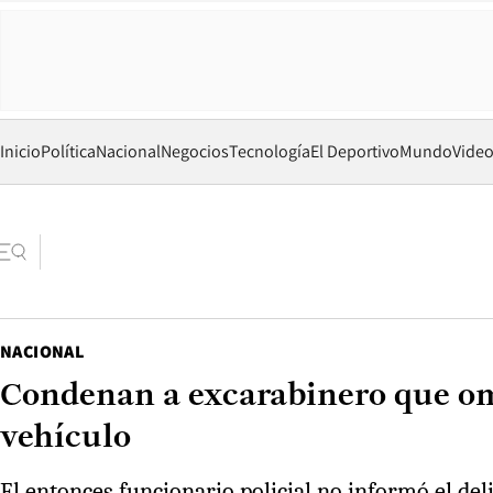
Inicio
Política
Nacional
Negocios
Tecnología
El Deportivo
Mundo
Vide
NACIONAL
Condenan a excarabinero que omi
vehículo
El entonces funcionario policial no informó el de