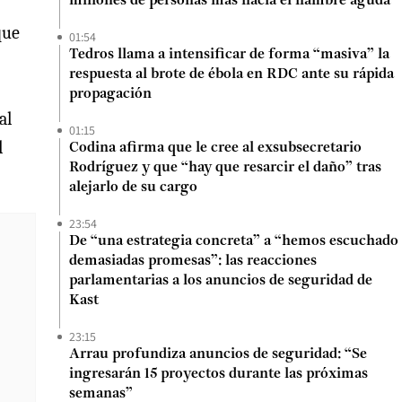
millones de personas más hacia el hambre aguda
que
01:54
Tedros llama a intensificar de forma “masiva” la
respuesta al brote de ébola en RDC ante su rápida
propagación
al
01:15
l
Codina afirma que le cree al exsubsecretario
Rodríguez y que “hay que resarcir el daño” tras
alejarlo de su cargo
23:54
De “una estrategia concreta” a “hemos escuchado
demasiadas promesas”: las reacciones
parlamentarias a los anuncios de seguridad de
Kast
23:15
Arrau profundiza anuncios de seguridad: “Se
ingresarán 15 proyectos durante las próximas
semanas”