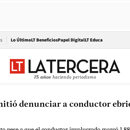
Opens in new window
os
Lo Último
LT Beneficios
Papel Digital
LT Educa
75 años
haciendo periodismo
tió denunciar a conductor ebrio
lito pese a que el conductor involucrado marcó 1,8