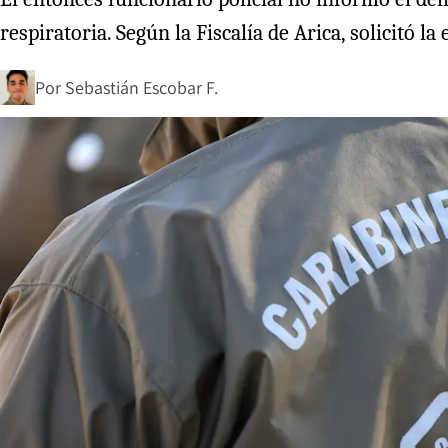
respiratoria. Según la Fiscalía de Arica, solicitó 
Por
Sebastián Escobar F.