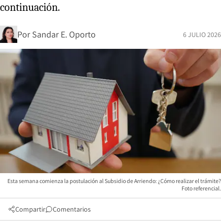
continuación.
Por
Sandar E. Oporto
6 JULIO 2026
Esta semana comienza la postulación al Subsidio de Arriendo: ¿Cómo realizar el trámite?
Foto referencial.
Compartir
Comentarios