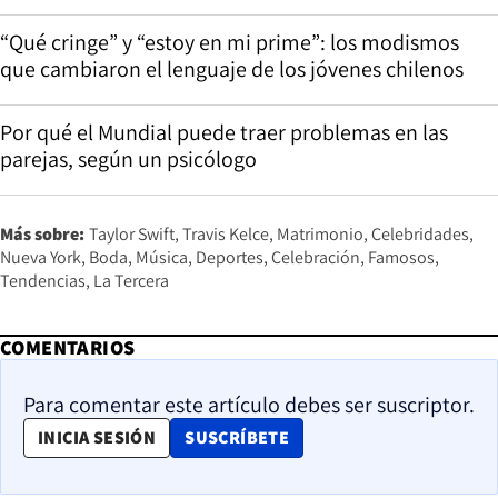
“Qué cringe” y “estoy en mi prime”: los modismos
que cambiaron el lenguaje de los jóvenes chilenos
Por qué el Mundial puede traer problemas en las
parejas, según un psicólogo
Más sobre:
Taylor Swift
Travis Kelce
Matrimonio
Celebridades
Nueva York
Boda
Música
Deportes
Celebración
Famosos
Tendencias
La Tercera
COMENTARIOS
Para comentar este artículo debes ser suscriptor.
OPENS IN NEW WINDOW
INICIA SESIÓN
SUSCRÍBETE