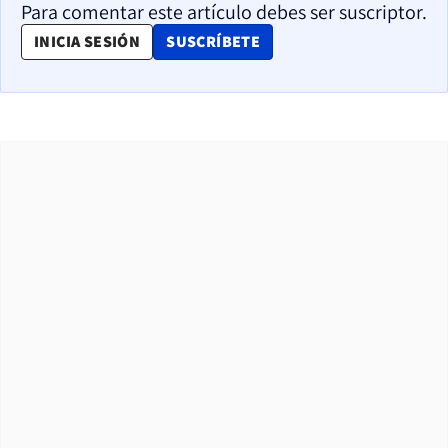
Para comentar este artículo debes ser suscriptor.
OPENS IN NEW WINDOW
INICIA SESIÓN
SUSCRÍBETE