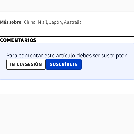
Más sobre:
China
Misíl
Japón
Australia
COMENTARIOS
Para comentar este artículo debes ser suscriptor.
OPENS IN NEW WINDOW
INICIA SESIÓN
SUSCRÍBETE