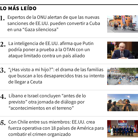
LO MÁS LEÍDO
Expertos de la ONU alertan de que las nuevas
1
.
sanciones de EE.UU. pueden convertir a Cuba
en una “Gaza silenciosa”
La inteligencia de EE.UU. afirma que Putin
2
.
podría poner a prueba a la OTAN con un
ataque limitado contra un país aliado
“¿Has visto a mi hijo?”: el drama de las familias
3
.
que buscan a los desaparecidos tras su intento
de llegar a Ceuta
Líbano e Israel concluyen “antes de lo
4
.
previsto” otra jornada de diálogo por
“acontecimientos en el terreno”
Con Chile entre sus miembros: EE.UU. crea
5
.
fuerza operativa con 18 países de América para
combatir el crimen organizado