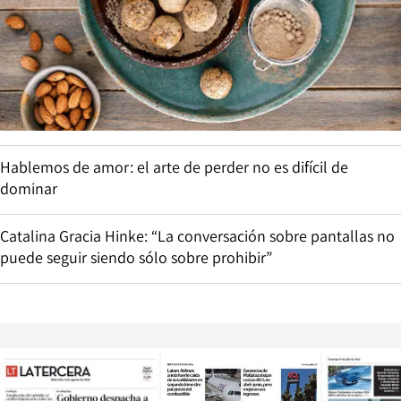
Hablemos de amor: el arte de perder no es difícil de
dominar
Catalina Gracia Hinke: “La conversación sobre pantallas no
puede seguir siendo sólo sobre prohibir”
Opens in new window
Opens in ne