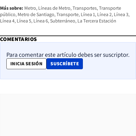
Más sobre:
Metro
Líneas de Metro
Transportes
Transporte
público
Metro de Santiago
Transporte
Línea 1
Línea 2
Línea 3
Línea 4
Línea 5
Línea 6
Subterráneo
La Tercera Estación
COMENTARIOS
Para comentar este artículo debes ser suscriptor.
OPENS IN NEW WINDOW
INICIA SESIÓN
SUSCRÍBETE