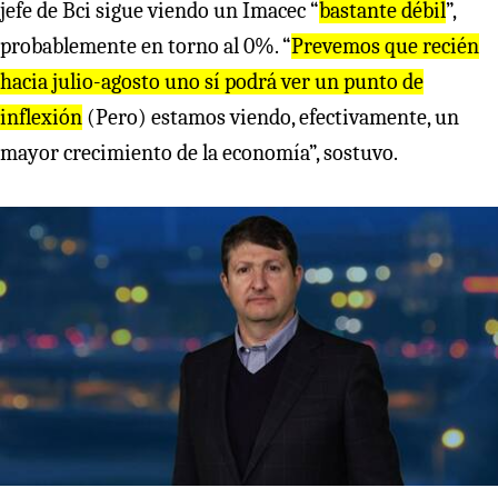
jefe de Bci sigue viendo un Imacec “
bastante débil
”,
probablemente en torno al 0%. “
Prevemos que recién
hacia julio-agosto uno sí podrá ver un punto de
inflexión
(Pero) estamos viendo, efectivamente, un
mayor crecimiento de la economía”, sostuvo.