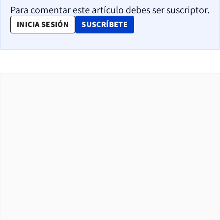
Para comentar este artículo debes ser suscriptor.
OPENS IN NEW WINDOW
INICIA SESIÓN
SUSCRÍBETE