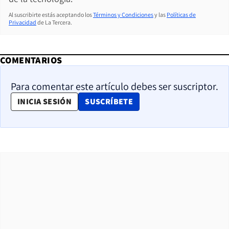
Al suscribirte estás aceptando los
Términos y Condiciones
y las
Políticas de
Privacidad
de La Tercera.
COMENTARIOS
Para comentar este artículo debes ser suscriptor.
OPENS IN NEW WINDOW
INICIA SESIÓN
SUSCRÍBETE