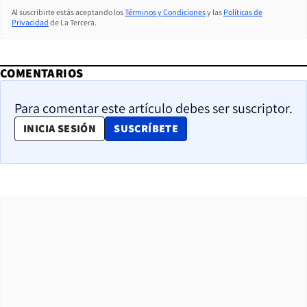
Al suscribirte estás aceptando los
Términos y Condiciones
y las
Políticas de
Privacidad
de La Tercera.
COMENTARIOS
Para comentar este artículo debes ser suscriptor.
OPENS IN NEW WINDOW
INICIA SESIÓN
SUSCRÍBETE