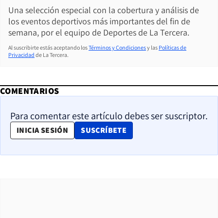
Una selección especial con la cobertura y análisis de
los eventos deportivos más importantes del fin de
semana, por el equipo de Deportes de La Tercera.
Al suscribirte estás aceptando los
Términos y Condiciones
y las
Políticas de
Privacidad
de La Tercera.
COMENTARIOS
Para comentar este artículo debes ser suscriptor.
OPENS IN NEW WINDOW
INICIA SESIÓN
SUSCRÍBETE