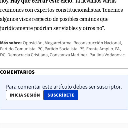
hoy.
Hay que cerrar este ciclo.
Ya llevamos varias
reuniones con expertos constitucionalistas. Tenemos
algunos visos respecto de posibles caminos que
jurídicamente podrían ser viables y otros no”.
Más sobre:
Oposición
Megarreforma
Reconstrucción Nacional
Partido Comunista
PC
Partido Socialista
PS
Frente Amplio
FA
DC
Democracia Cristiana
Constanza Martínez
Paulina Vodanovic
COMENTARIOS
Para comentar este artículo debes ser suscriptor.
OPENS IN NEW WINDOW
INICIA SESIÓN
SUSCRÍBETE