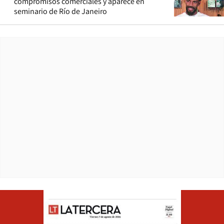
compromisos comerciales y aparece en
seminario de Río de Janeiro
Opens in ne