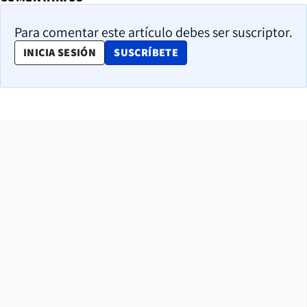
Para comentar este artículo debes ser suscriptor.
OPENS IN NEW WINDOW
INICIA SESIÓN
SUSCRÍBETE