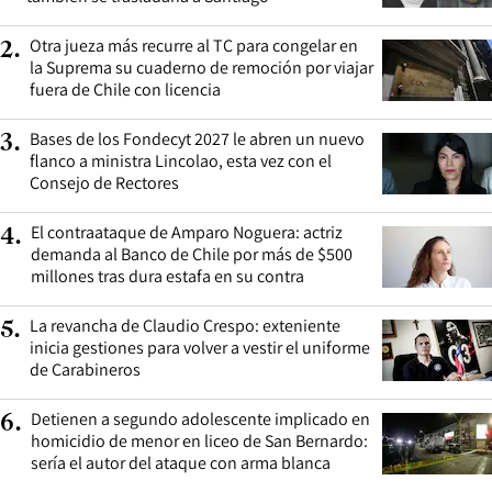
Otra jueza más recurre al TC para congelar en
2
.
la Suprema su cuaderno de remoción por viajar
fuera de Chile con licencia
Bases de los Fondecyt 2027 le abren un nuevo
3
.
flanco a ministra Lincolao, esta vez con el
Consejo de Rectores
El contraataque de Amparo Noguera: actriz
4
.
demanda al Banco de Chile por más de $500
millones tras dura estafa en su contra
La revancha de Claudio Crespo: exteniente
5
.
inicia gestiones para volver a vestir el uniforme
de Carabineros
Detienen a segundo adolescente implicado en
6
.
homicidio de menor en liceo de San Bernardo:
sería el autor del ataque con arma blanca