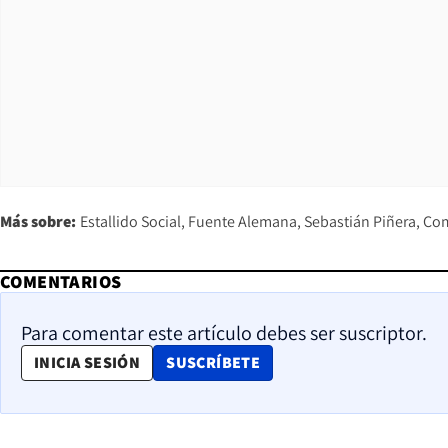
Más sobre:
Estallido Social
Fuente Alemana
Sebastián Piñera
Com
COMENTARIOS
Para comentar este artículo debes ser suscriptor.
OPENS IN NEW WINDOW
INICIA SESIÓN
SUSCRÍBETE