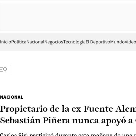
Inicio
Política
Nacional
Negocios
Tecnología
El Deportivo
Mundo
Vide
NACIONAL
Propietario de la ex Fuente Alem
Sebastián Piñera nunca apoyó a
Carlos Siri participó durante esta mañana de una n