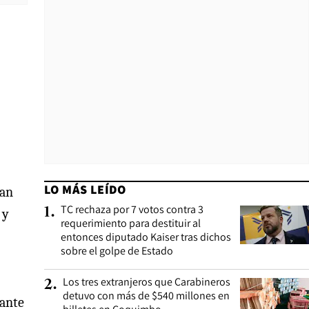
LO MÁS LEÍDO
ban
TC rechaza por 7 votos contra 3
1
.
 y
requerimiento para destituir al
entonces diputado Kaiser tras dichos
sobre el golpe de Estado
Los tres extranjeros que Carabineros
2
.
detuvo con más de $540 millones en
rante