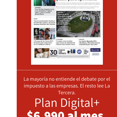
La mayoría no entiende el debate por el
impuesto a las empresas. El resto lee La
Tercera.
Plan Digital+
$6.990 al mes,