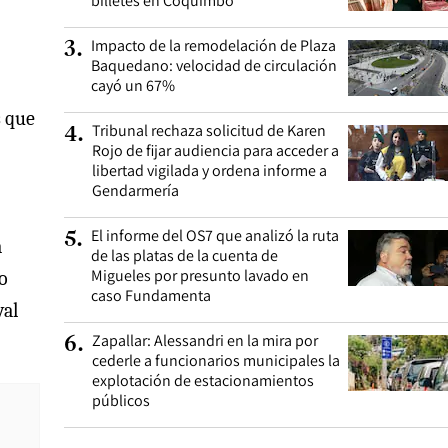
billetes en Coquimbo
Impacto de la remodelación de Plaza
3
.
Baquedano: velocidad de circulación
cayó un 67%
s que
Tribunal rechaza solicitud de Karen
4
.
Rojo de fijar audiencia para acceder a
libertad vigilada y ordena informe a
Gendarmería
El informe del OS7 que analizó la ruta
5
.
a
de las platas de la cuenta de
Migueles por presunto lavado en
o
caso Fundamenta
val
Zapallar: Alessandri en la mira por
6
.
cederle a funcionarios municipales la
explotación de estacionamientos
públicos