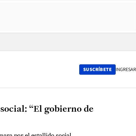
SUSCRÍBETE
INGRESAR
social: “El gobierno de
ara por el estallido social.