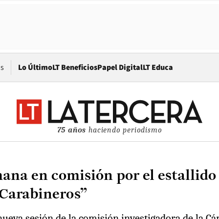
Opens in new window
os
Lo Último
LT Beneficios
Papel Digital
LT Educa
75 años
haciendo periodismo
ana en comisión por el estallido 
 Carabineros”
ueva sesión de la comisión investigadora de la Cám