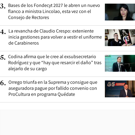
Bases de los Fondecyt 2027 le abren un nuevo
3
.
flanco a ministra Lincolao, esta vez con el
Consejo de Rectores
La revancha de Claudio Crespo: exteniente
4
.
inicia gestiones para volver a vestir el uniforme
de Carabineros
Codina afirma que le cree al exsubsecretario
5
.
Rodríguez y que “hay que resarcir el daño” tras
alejarlo de su cargo
Orrego triunfa en la Suprema y consigue que
6
.
aseguradora pague por fallido convenio con
ProCultura en programa Quédate