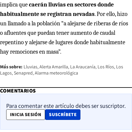
implica que
caerán lluvias en sectores donde
habitualmente se registran nevadas
. Por ello, hizo
un llamado a la población “a alejarse de riberas de ríos
o afluentes que puedan tener aumento de caudal
repentino y alejarse de lugares donde habitualmente
hay remociones en masa”.
Más sobre:
Lluvias
Alerta Amarilla
La Araucanía
Los Ríos
Los
Lagos
Senapred
Alarma meteorológica
COMENTARIOS
Para comentar este artículo debes ser suscriptor.
OPENS IN NEW WINDOW
INICIA SESIÓN
SUSCRÍBETE