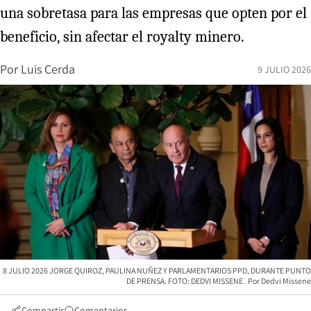
una sobretasa para las empresas que opten por el
beneficio, sin afectar el royalty minero.
Por
Luis Cerda
9 JULIO 2026
8 JULIO 2026 JORGE QUIROZ, PAULINA NUÑEZ Y PARLAMENTARIOS PPD, DURANTE PUNTO
DE PRENSA. FOTO: DEDVI MISSENE
Dedvi Missene
Compartir
Comentarios